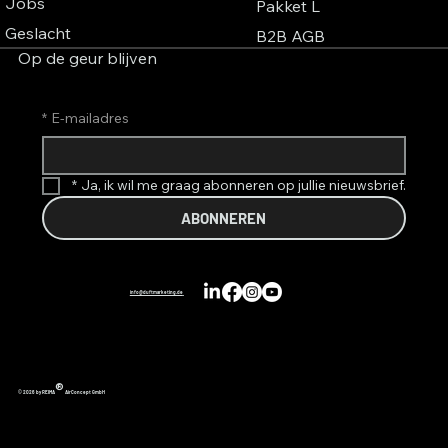
Jobs
Pakket L
Geslacht
B2B AGB
Op de geur blijven
*
E-mailadres
*
Ja, ik wil me graag abonneren op jullie nieuwsbrief.
ABONNEREN
info@duftmarketing.de
®
© 2026 by REIMA
AirConcept GmbH