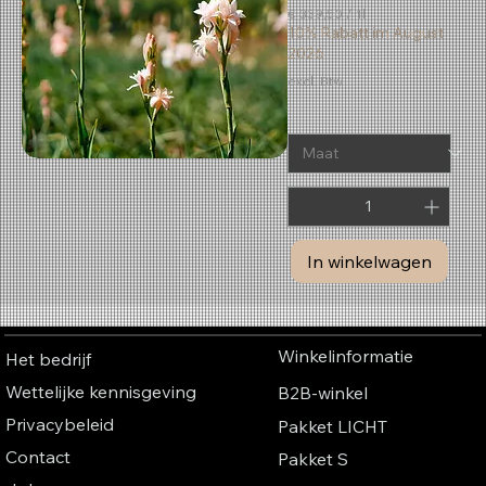
€ 339,50
/
1l
€
10% Rabatt im August
2026
3
excl. Btw
3
9
,
5
0
p
e
r
1
L
i
In winkelwagen
t
e
r
Winkelinformatie
Het bedrijf
Wettelijke kennisgeving
B2B-winkel
Privacybeleid
Pakket LICHT
Contact
Pakket S