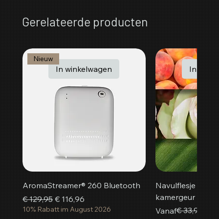
Gerelateerde producten
Nieuw
In winkelwagen
In wink
AromaStreamer® 260 Bluetooth
Navulflesje Peac
kamergeur
Normale prijs
Verkoopprijs
€ 129,95
€ 116,96
10% Rabatt im August 2026
Normale prijs
Verkoopprijs
€ 33,95
Vanaf
€ 3