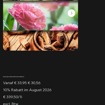
Kamergeur Oriental Wood navulflacon
Originele
Verkoopprijs
Vanaf
€ 33,95
€ 30,56
prijs
10% Rabatt im August 2026
€ 339,50
€ 339,50/1l
per
1
excl. Btw
Liter