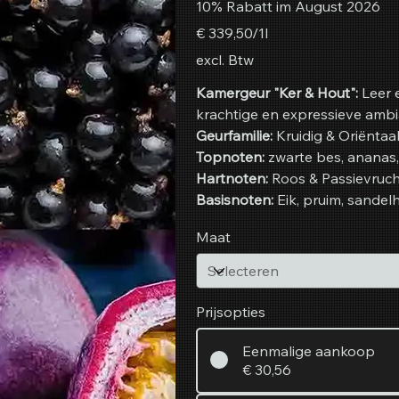
10% Rabatt im August 2026
€ 339,50
€ 339,50/1l
per
1
excl. Btw
Liter
Kamergeur "Ker & Hout":
Leer 
krachtige en expressieve amb
Geurfamilie:
Kruidig & Oriëntaa
Topnoten:
zwarte bes, ananas,
Hartnoten:
Roos & Passievruc
Basisnoten:
Eik, pruim, sandelh
Maat
Prijsopties
Eenmalige aankoop
€ 30,56