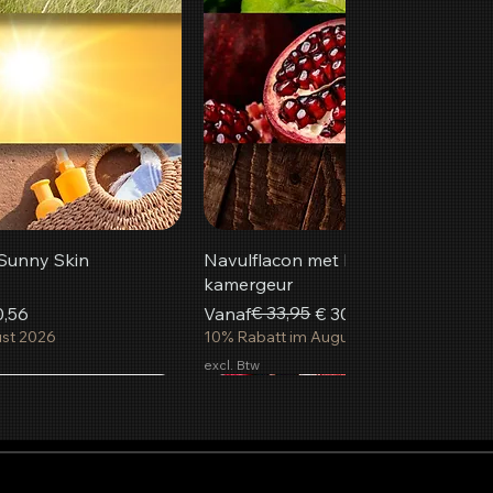
Sunny Skin
Navulflacon met Ruby Summer
kamergeur
Normale prijs
Verkoopprijs
€ 33,95
0,56
Vanaf
€ 30,56
ust 2026
10% Rabatt im August 2026
excl. Btw
Populairst
Nieuw
inkelwagen
inkelwagen
inkelwagen
In winkelwagen
In winkelwagen
In winkelwagen