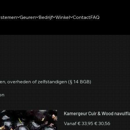
ystemen
Geuren
Bedrijf
Winkel
Contact
FAQ
en, overheden of zelfstandigen (§ 14 BGB)
on
Kamergeur Cuir & Wood navulfl
Originele
Verkoopprijs
Vanaf
€ 33,95
€ 30,56
prijs