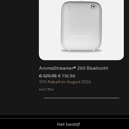
AromaStreamer® 260 Bluetooth
Normale prijs
Verkoopprijs
€ 129,95
€ 116,96
10% Rabatt im August 2026
excl. Btw
In winkelwagen
In winkelwagen
In winkelwagen
Het bedrijf