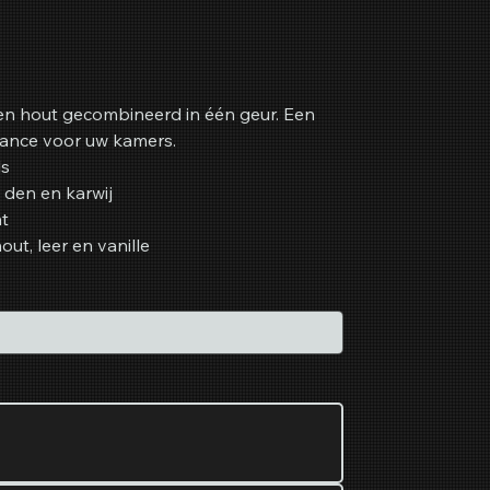
en hout gecombineerd in één geur. Een
iance voor uw kamers.
ls
 den en karwij
ht
out, leer en vanille