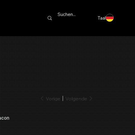
Taal
Vorige
Volgende
acon