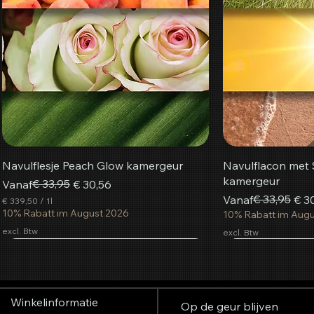
Navulflesje Peach Glow kamergeur
Navulflacon met 
kamergeur
Normale prijs
Verkoopprijs
€ 33,95
Vanaf
€ 30,56
Normale prijs
Verkoopprijs
€ 33,95
Vanaf
€ 3
€ 339,50
/
1l
€
10% Rabatt im August 2026
10% Rabatt im Aug
excl. Btw
excl. Btw
3
3
Populairst
9
In winkelwagen
In winkelwagen
In winkelwagen
In w
In w
In w
,
5
0
Winkelinformatie
p
Op de geur blijven
e