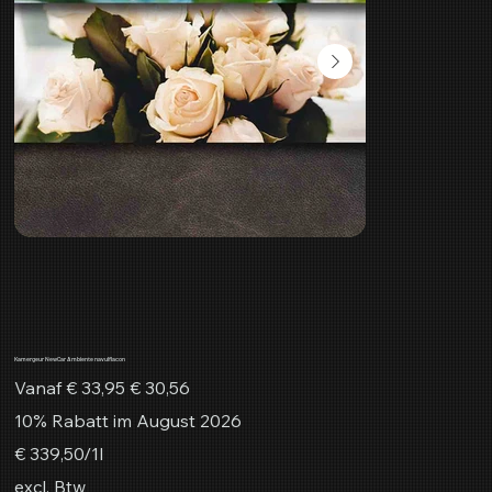
Kamergeur NewCar Ambiente navulflacon
Originele
Verkoopprijs
Vanaf
€ 33,95
€ 30,56
prijs
10% Rabatt im August 2026
€ 339,50
€ 339,50/1l
per
1
excl. Btw
Liter