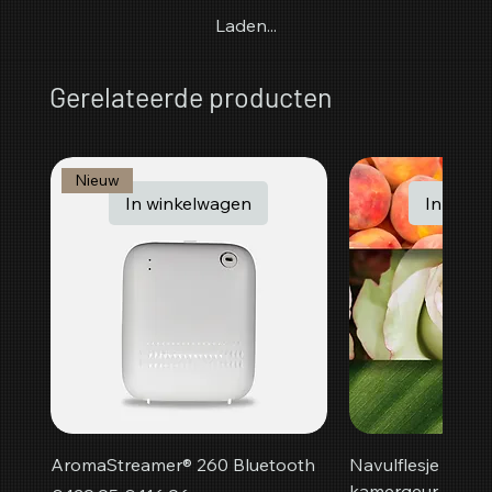
Laden...
Gerelateerde producten
Nieuw
In winkelwagen
In wink
AromaStreamer® 260 Bluetooth
Navulflesje Peac
kamergeur