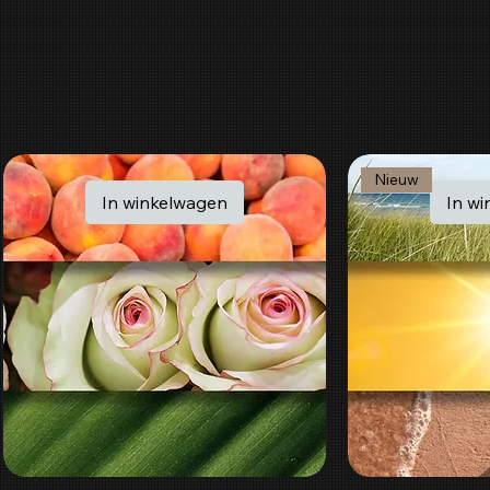
Nieuw
In winkelwagen
In w