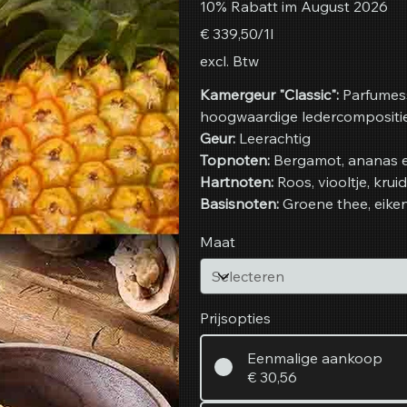
10% Rabatt im August 2026
€ 339,50
€ 339,50/1l
per
1
excl. Btw
Liter
Kamergeur "Classic":
Parfumes
hoogwaardige ledercompositie, 
Geur:
Leerachtig
Topnoten:
Bergamot, ananas
Hartnoten:
Roos, viooltje, kru
Basisnoten:
Groene thee, eike
Maat
Prijsopties
Eenmalige aankoop
€ 30,56