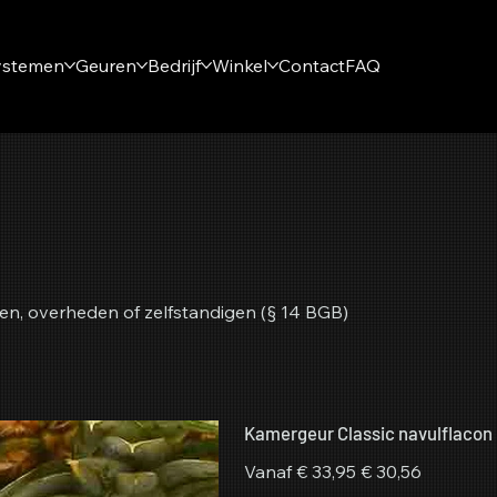
ystemen
Geuren
Bedrijf
Winkel
Contact
FAQ
en, overheden of zelfstandigen (§ 14 BGB)
Kamergeur Classic navulflacon
Originele
Verkoopprijs
Vanaf
€ 33,95
€ 30,56
prijs