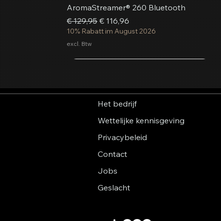
AromaStreamer® 260 Bluetooth
Normale prijs
Verkoopprijs
€ 129,95
€ 116,96
10% Rabatt im August 2026
excl. Btw
In winkelwagen
In winkelwagen
In winkelwagen
Het bedrijf
Wettelijke kennisgeving
Privacybeleid
Contact
Jobs
Geslacht
Aerosol geurspray Zomergevoel
AromaStreamer® 850 BT
AromaStreamer® 750