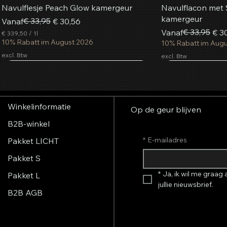
Navulflesje Peach Glow kamergeur
Navulflacon met 
kamergeur
Normale prijs
Verkoopprijs
€ 33,95
Vanaf
€ 30,56
Normale prijs
Verkoopprijs
€ 33,95
Vanaf
€ 3
€ 339,50
/
1l
€
10% Rabatt im August 2026
10% Rabatt im Aug
excl. Btw
excl. Btw
3
3
Populairst
9
In winkelwagen
In winkelwagen
In winkelwagen
In w
In w
In w
,
5
0
Winkelinformatie
p
Op de geur blijven
e
B2B-winkel
r
1
L
*
E-mailadres
Pakket LICHT
i
t
Pakket S
e
r
*
Ja, ik wil me graag
Pakket L
jullie nieuwsbrief.
B2B AGB
Aerosol geurspray French Glamour
AromaStreamer® 850
AromaStreamer® 650 BT/Wi-Fi
AromaStreamer® 
AromaStreamer® 
AromaStreamer®