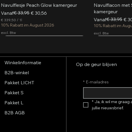
Navulflesje Peach Glow kamergeur
Navulflacon met 
kamergeur
Normale prijs
Verkoopprijs
€ 33,95
Vanaf
€ 30,56
Normale prijs
Verkoopprijs
€ 33,95
Vanaf
€ 3
€ 339,50
/
1l
€
10% Rabatt im August 2026
10% Rabatt im Aug
excl. Btw
excl. Btw
3
3
Populairst
9
In winkelwagen
In winkelwagen
In winkelwagen
In w
In w
In w
,
5
0
Winkelinformatie
p
Op de geur blijven
e
B2B-winkel
r
1
L
*
E-mailadres
Pakket LICHT
i
t
Pakket S
e
r
*
Ja, ik wil me graag
Pakket L
jullie nieuwsbrief.
B2B AGB
Aerosol geurspray French Glamour
AromaStreamer® 850
AromaStreamer® 650 BT/Wi-Fi
AromaStreamer® 
AromaStreamer® 
AromaStreamer®