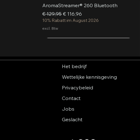
AromaStreamer® 260 Bluetooth
Normale prijs
Verkoopprijs
€ 129,95
€ 116,96
10% Rabatt im August 2026
excl. Btw
In winkelwagen
In winkelwagen
In winkelwagen
Het bedrijf
Wettelijke kennisgeving
Privacybeleid
Contact
Jobs
Geslacht
Aerosol geurspray Zomergevoel
AromaStreamer® 850 BT
AromaStreamer® 750