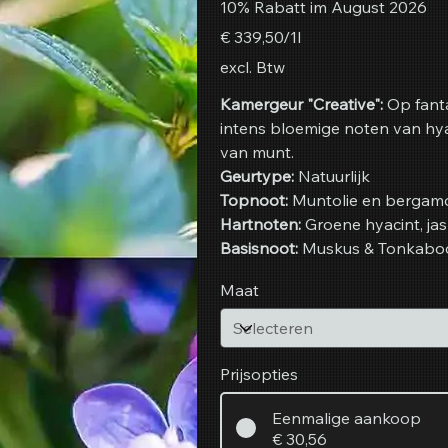
10% Rabatt im August 2026
€ 339,50
€ 339,50/1l
per
1
excl. Btw
Liter
Kamergeur "Creative":
Op fanta
intens bloemige noten van hy
van munt.
Geurtype:
Natuurlijk
Topnoot:
Muntolie en bergam
Hartnoten:
Groene hyacint, jas
Basisnoot:
Muskus & Tonkabo
Maat
Prijsopties
Eenmalige aankoop
€ 30,56