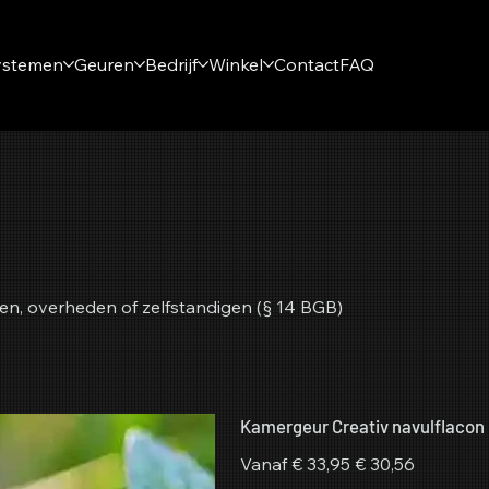
ystemen
Geuren
Bedrijf
Winkel
Contact
FAQ
en, overheden of zelfstandigen (§ 14 BGB)
Kamergeur Creativ navulflacon
Originele
Verkoopprijs
Vanaf
€ 33,95
€ 30,56
prijs