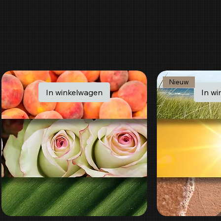
Nieuw
In winkelwagen
In w