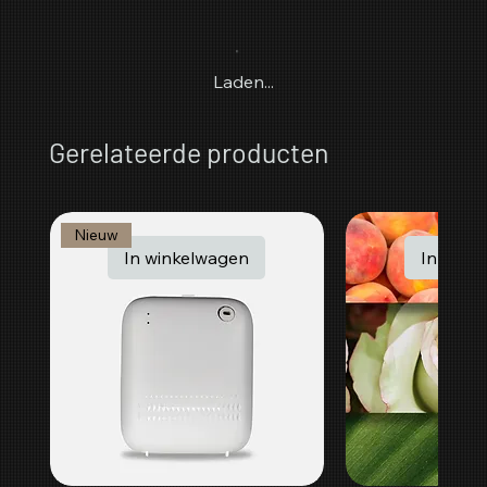
Laden...
Gerelateerde producten
Nieuw
In winkelwagen
In wink