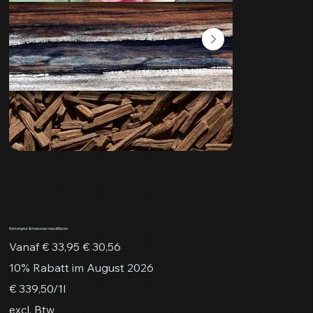
Kamergeur Amazonas navulflacon
Originele
Verkoopprijs
Vanaf
€ 33,95
€ 30,56
prijs
10% Rabatt im August 2026
€ 339,50
€ 339,50/1l
per
1
excl. Btw
Liter