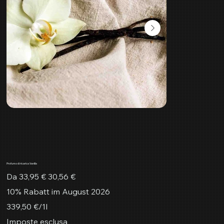
Profumo di ricarica Vanilla
Prezzo
Prezzo
Da
33,95 €
30,56 €
originale
scontato
10% Rabatt im August 2026
339,50 €
339,50 €/1l
per
1
Imposte esclusa
litro