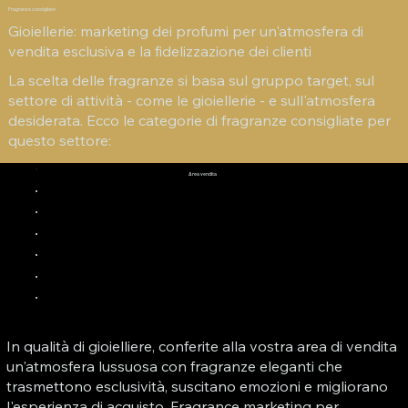
Fragranze consigliate
Gioiellerie: marketing dei profumi per un'atmosfera di
vendita esclusiva e la fidelizzazione dei clienti
La scelta delle fragranze si basa sul gruppo target, sul
settore di attività - come le gioiellerie - e sull'atmosfera
desiderata. Ecco le categorie di fragranze consigliate per
questo settore:
Area vendita
In qualità di gioielliere, conferite alla vostra area di vendita
un'atmosfera lussuosa con fragranze eleganti che
trasmettono esclusività, suscitano emozioni e migliorano
l'esperienza di acquisto. Fragrance marketing per