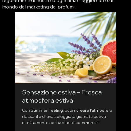
regolarmente il nostro blog e rimani aggiornato sul
mondo del marketing dei profumi!
Sensazione estiva – Fresca
Fr
atmosfera estiva
pe
in
Con Summer Feeling, puoi ricreare l'atmosfera
fr
rilassante di una soleggiata giornata estiva
Un l
direttamente nei tuoi locali commerciali.
e un
stan