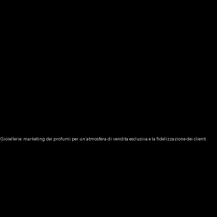
Gioiellerie: marketing dei profumi per un'atmosfera di vendita esclusiva e la fidelizzazione dei clienti