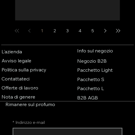
Tut
tras
1
2
3
4
5
Info sul negozio
L'azienda
Avviso legale
Negozio B2B
Politica sulla privacy
Pacchetto Light
Contattateci
Pacchetto S
Offerte di lavoro
Pacchetto L
Nota di genere
B2B AGB
Rimanere sul profumo
*
Indirizzo e-mail