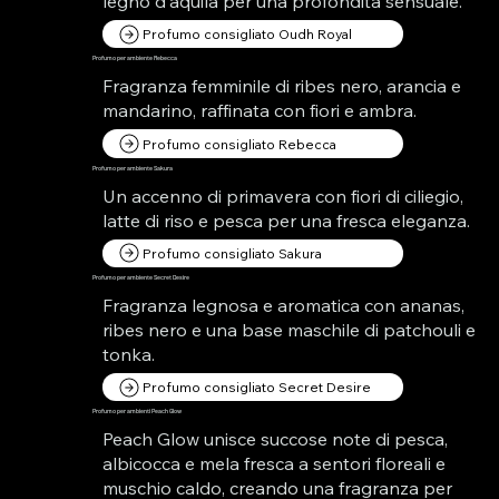
legno d'aquila per una profondità sensuale.
Profumo consigliato Oudh Royal
Profumo per ambiente Rebecca
Fragranza femminile di ribes nero, arancia e
mandarino, raffinata con fiori e ambra.
Profumo consigliato Rebecca
Profumo per ambiente Sakura
Un accenno di primavera con fiori di ciliegio,
latte di riso e pesca per una fresca eleganza.
Profumo consigliato Sakura
Profumo per ambiente Secret Desire
Fragranza legnosa e aromatica con ananas,
ribes nero e una base maschile di patchouli e
tonka.
Profumo consigliato Secret Desire
Profumo per ambienti Peach Glow
Peach Glow unisce succose note di pesca,
albicocca e mela fresca a sentori floreali e
muschio caldo, creando una fragranza per