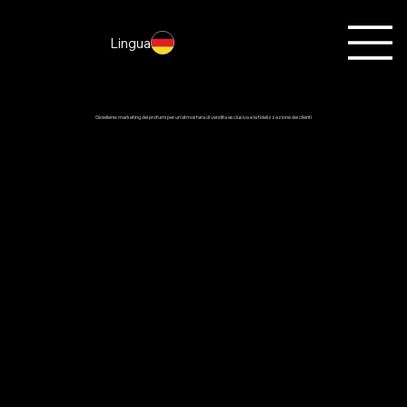
Lingua
Gioiellerie: marketing dei profumi per un'atmosfera di vendita esclusiva e la fidelizzazione dei clienti