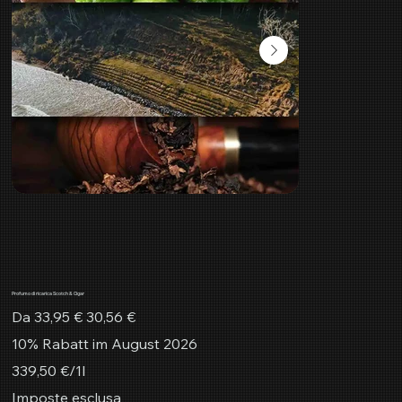
Profumo di ricarica Scotch & Cigar
Prezzo
Prezzo
Da
33,95 €
30,56 €
originale
scontato
10% Rabatt im August 2026
339,50 €
339,50 €/1l
per
1
Imposte esclusa
litro