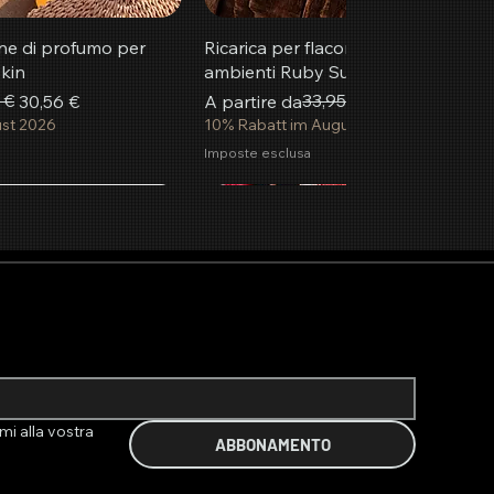
one di profumo per
Ricarica per flacone di profumo per
kin
ambienti Ruby Summer
 €
Prezzo regolare
Prezzo scontato
33,95 €
30,56 €
A partire da
30,56 €
ust 2026
10% Rabatt im August 2026
Imposte esclusa
più popolare
Nuovo
i al carrello
i al carrello
i al carrello
Aggiungi al carrello
Aggiungi al carrello
Aggiungi al carrello
mi alla vostra 
ABBONAMENTO