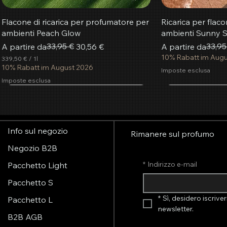
Flacone di ricarica per profumatore per
Ricarica per flac
ambienti Peach Glow
ambienti Sunny S
Prezzo regolare
Prezzo scontato
33,95 €
Prezzo regolare
Prezzo scontato
33,95
A partire da
30,56 €
A partire da
10% Rabatt im Aug
339,50 €
/
1l
3
10% Rabatt im August 2026
Imposte esclusa
3
Imposte esclusa
9
,
più popolare
5
Aggiungi al carrello
Aggiungi al carrello
Aggiungi al carrello
Aggiung
Aggiung
Aggiung
0
€
Info sul negozio
p
Rimanere sul profumo
e
Negozio B2B
r
1
*
Indirizzo e-mail
Pacchetto Light
l
i
t
Pacchetto S
r
o
*
Sì, desidero iscriver
Pacchetto L
newsletter.
B2B AGB