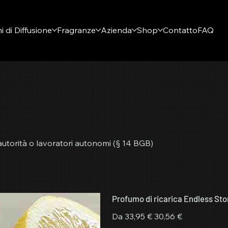
i di Diffusione
Fragranze
Azienda
Shop
Contatto
FAQ
 autorità o lavoratori autonomi (§ 14 BGB)
Profumo di ricarica Endless Sto
Prezzo
Prezzo
Da
33,95 €
30,56 €
originale
scontato