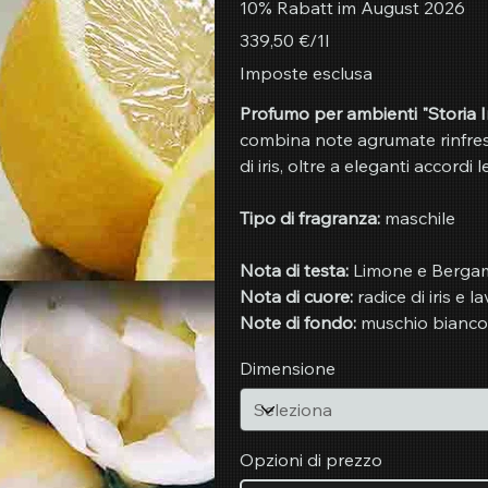
10% Rabatt im August 2026
339,50 €
339,50 €/1l
per
1
Imposte esclusa
litro
Profumo per ambienti "Storia In
combina note agrumate rinfresc
di iris, oltre a eleganti accordi 
Tipo di fragranza:
maschile
Nota di testa:
Limone e Berga
Nota di cuore:
radice di iris e 
Note di fondo:
muschio bianco,
Dimensione
Opzioni di prezzo