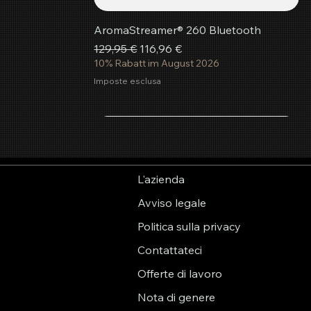
AromaStreamer® 260 Bluetooth
Prezzo regolare
Prezzo scontato
129,95 €
116,96 €
10% Rabatt im August 2026
Imposte esclusa
Aggiungi al carrello
Aggiungi al carrello
Aggiungi al carrello
L'azienda
Avviso legale
Politica sulla privacy
Contattateci
Offerte di lavoro
Nota di genere