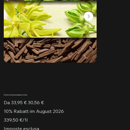
Profumo di ricarica Balsam & Care
Prezzo
Prezzo
Da
33,95 €
30,56 €
originale
scontato
10% Rabatt im August 2026
339,50 €
339,50 €/1l
per
1
Imposte esclusa
litro