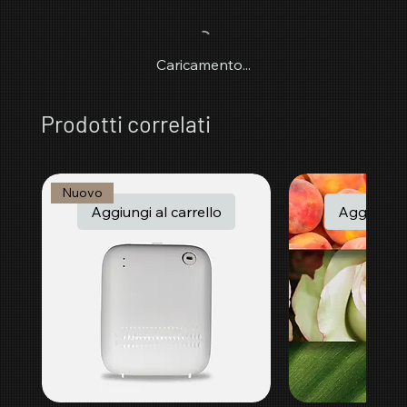
Caricamento...
Prodotti correlati
Nuovo
Aggiungi al carrello
Aggiungi a