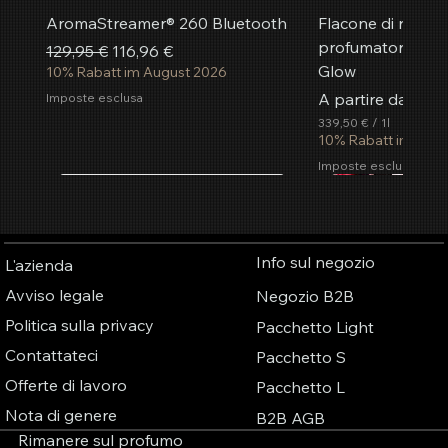
AromaStreamer® 260 Bluetooth
Flacone di ricaric
profumatore per 
Prezzo regolare
Prezzo scontato
129,95 €
116,96 €
Glow
10% Rabatt im August 2026
Prezzo regolare
Prezzo scontato
33,95
A partire da
Imposte esclusa
339,50 €
/
1l
3
10% Rabatt im Aug
3
Imposte esclusa
9
,
Nuovo
più popolare
Nuovo
più popolare
Nuovo
5
Aggiungi al carrello
Aggiungi al carrello
Aggiungi al carrello
Aggiungi al carrello
Aggiungi al carrello
Aggiungi al carrello
Aggiungi al carrello
Aggiungi a
Aggiungi a
Aggiungi a
Aggiungi a
Aggiungi a
Aggiungi a
Aggiungi a
0
€
Info sul negozio
L'azienda
p
e
Avviso legale
Negozio B2B
r
1
Politica sulla privacy
Pacchetto Light
l
i
Contattateci
Pacchetto S
t
r
Offerte di lavoro
Pacchetto L
o
Nota di genere
B2B AGB
Rimanere sul profumo