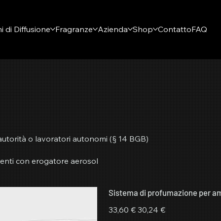
i di Diffusione
Fragranze
Azienda
Shop
Contatto
FAQ
 autorità o lavoratori autonomi (§ 14 BGB)
enti con erogatore aerosol
Sistema di profumazione per am
Prezzo
Prezzo
33,60 €
30,24 €
originale
scontato