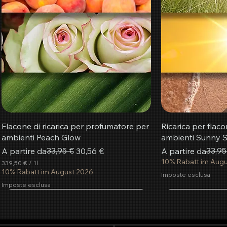
Flacone di ricarica per profumatore per
Ricarica per flac
ambienti Peach Glow
ambienti Sunny S
Prezzo regolare
Prezzo scontato
33,95 €
Prezzo regolare
Prezzo scontato
33,95
A partire da
30,56 €
A partire da
10% Rabatt im Aug
339,50 €
/
1l
3
10% Rabatt im August 2026
Imposte esclusa
3
Imposte esclusa
9
,
più popolare
5
Aggiungi al carrello
Aggiungi al carrello
Aggiungi al carrello
Aggiung
Aggiung
Aggiung
0