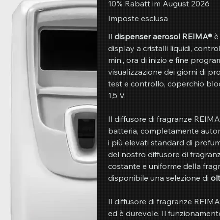
10% Rabatt im August 2026
Imposte esclusa
Il
dispenser aerosol REIMA®
è 
display a cristalli liquidi, con
min., ora di inizio e fine prog
visualizzazione dei giorni di p
test e controllo, coperchio b
1,5 V.
Il diffusore di fragranze REIMA
batteria, completamente automa
i più elevati standard di profu
del nostro diffusore di fragran
costante e uniforme della fragr
disponibile una selezione di
ol
Il diffusore di fragranze REIM
ed è durevole. Il funzionamento