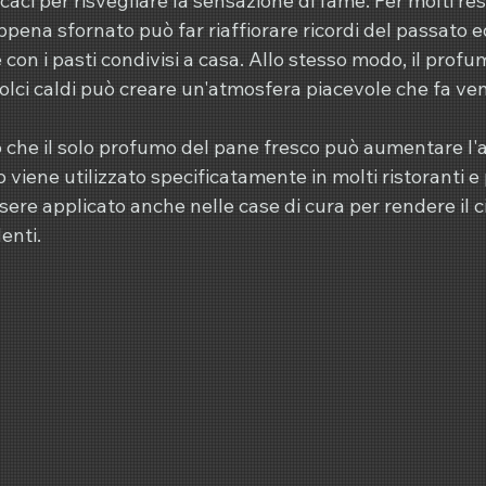
aci per risvegliare la sensazione di fame. Per molti resid
ena sfornato può far riaffiorare ricordi del passato e
 con i pasti condivisi a casa. Allo stesso modo, il profu
olci caldi può creare un'atmosfera piacevole che fa veni
 che il solo profumo del pane fresco può aumentare l'ap
iene utilizzato specificatamente in molti ristoranti e 
ere applicato anche nelle case di cura per rendere il c
denti.