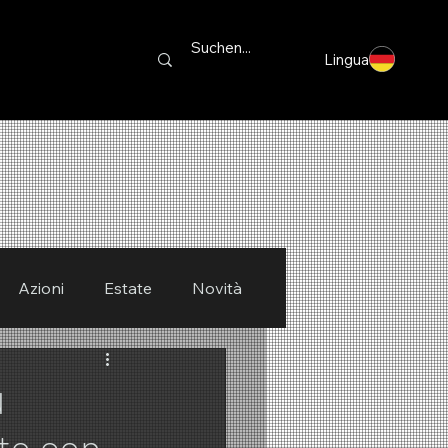
Lingua
Azioni
Estate
Novità
ù
to con