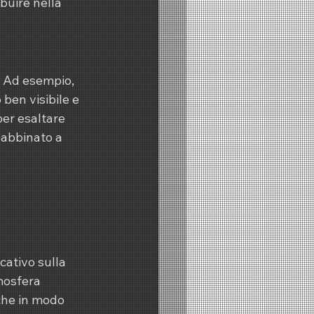
buire nella 
. Ad esempio, 
ben visibile e 
er esaltare 
 abbinato a 
ativo sulla 
mosfera 
che in modo 