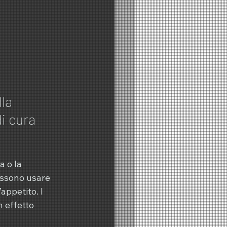
la 
i cura
 o la 
ossono usare 
appetito. I 
 effetto 