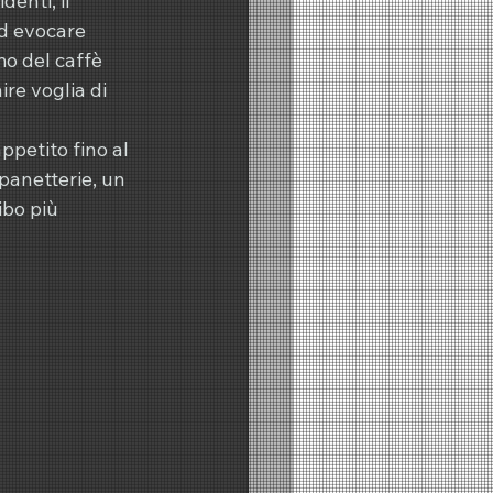
enti, il 
d evocare 
mo del caffè 
re voglia di 
petito fino al 
panetterie, un 
ibo più 