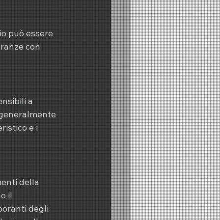
io può essere 
granze con 
nsibili a 
e generalmente 
istico e i 
enti della 
 il 
boranti degli 