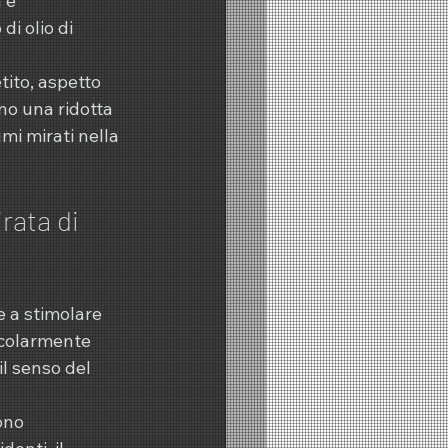
 e 
i olio di 
tito, aspetto 
o una ridotta 
mi mirati nella 
rata di 
 a stimolare 
ticolarmente 
l senso del 
ono 