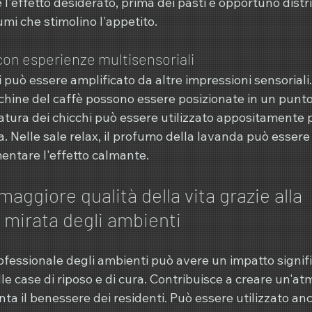
 l'effetto desiderato, prima dei pasti è opportuno distri
mi che stimolino l'appetito.
on esperienze multisensoriali
i può essere amplificato da altre impressioni sensoriali
hine del caffè possono essere posizionate in un punto 
atura dei chicchi può essere utilizzato appositamente p
va. Nelle sale relax, il profumo della lavanda può essere
entare l'effetto calmante.
aggiore qualità della vita grazie alla 
mirata degli ambienti
essionale degli ambienti può avere un impatto signific
lle case di riposo e di cura. Contribuisce a creare un'at
a il benessere dei residenti. Può essere utilizzato an