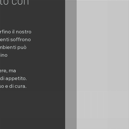
fino il nostro 
denti soffrono 
mbienti può 
ino 
ere, ma 
di appetito. 
o e di cura.