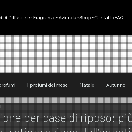
i di Diffusione
Fragranze
Azienda
Shop
Contatto
FAQ
profumi
I profumi del mese
Natale
Autunno
H
avera
one per case di riposo: pi
 e stimolazione dell’appeti