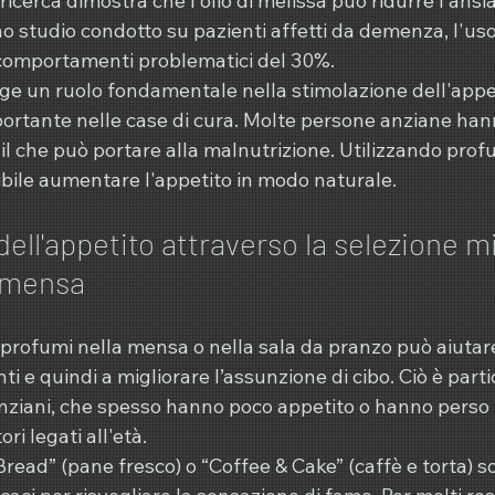
ricerca dimostra che l'olio di melissa può ridurre l'ansia
no studio condotto su pazienti affetti da demenza, l'uso d
i comportamenti problematici del 30%.
volge un ruolo fondamentale nella stimolazione dell'appe
ortante nelle case di cura. Molte persone anziane hann
il che può portare alla malnutrizione. Utilizzando profu
ibile aumentare l'appetito in modo naturale.
ell'appetito attraverso la selezione mi
a mensa
 profumi nella mensa o nella sala da pranzo può aiutare
nti e quindi a migliorare l’assunzione di cibo. Ciò è par
nziani, che spesso hanno poco appetito o hanno perso i
ri legati all'età.
ead” (pane fresco) o “Coffee & Cake” (caffè e torta) s