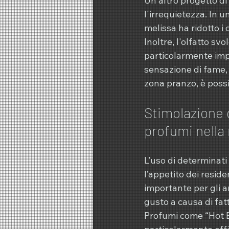
Un altro progetto di 
l'irrequietezza. In u
melissa ha ridotto 
Inoltre, l'olfatto s
particolarmente imp
sensazione di fame, 
zona pranzo, è poss
Stimolazione d
profumi nell
L’uso di determinati
l’appetito dei reside
importante per gli a
gusto a causa di fatto
Profumi come “Hot Br