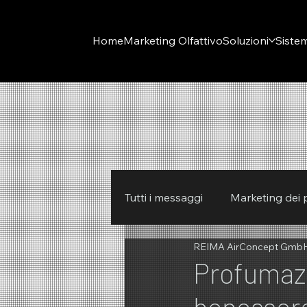
Home
Marketing Olfattivo
Soluzioni
Sistem
Tutti i messaggi
Marketing dei 
REIMA AirConcept Gmb
REIMA
inverno
Prim
Profumazi
benessere