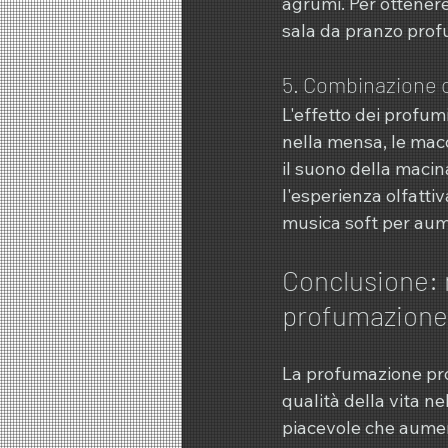
agrumi. Per ottenere
sala da pranzo profu
5. Combinazione c
L'effetto dei profum
nella mensa, le macc
il suono della macin
l'esperienza olfatti
musica soft per aum
Conclusione: m
profumazione 
La profumazione prof
qualità della vita ne
piacevole che aument