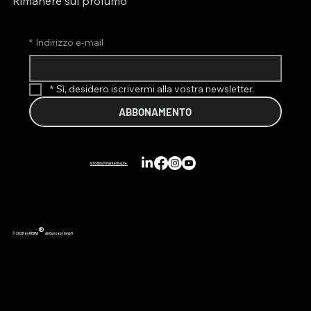
Rimanere sul profumo
*
Indirizzo e-mail
*
Sì, desidero iscrivermi alla vostra newsletter.
ABBONAMENTO
info@duftmarketing.de
®
© 2026 by REIMA
AirConcept GmbH