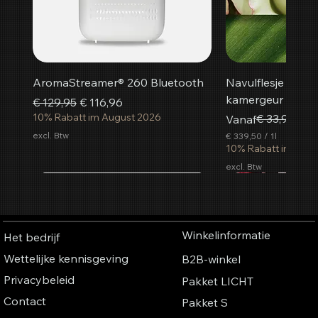
AromaStreamer® 260 Bluetooth
Navulflesje Peac
kamergeur
Normale prijs
Verkoopprijs
€ 129,95
€ 116,96
10% Rabatt im August 2026
Normale prijs
Verkoopprijs
€ 33,95
Vanaf
€ 3
excl. Btw
€ 339,50
/
1l
€
10% Rabatt im Aug
excl. Btw
3
3
Nieuw
Populairst
Nieuw
Populairst
Nieuw
9
In winkelwagen
In winkelwagen
In winkelwagen
In winkelwagen
In winkelwagen
In winkelwagen
In winkelwagen
In wink
In wink
In wink
In wink
In wink
In wink
In wink
,
5
0
Winkelinformatie
Het bedrijf
p
e
Wettelijke kennisgeving
B2B-winkel
r
1
Privacybeleid
Pakket LICHT
L
i
Contact
Pakket S
t
e