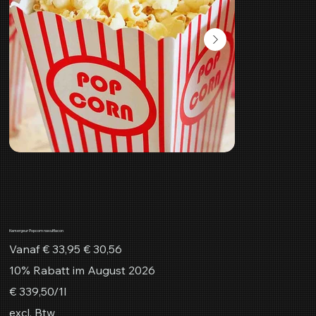
Kamergeur Popcorn navulflacon
Originele
Verkoopprijs
Vanaf
€ 33,95
€ 30,56
prijs
10% Rabatt im August 2026
€ 339,50
€ 339,50/1l
per
1
excl. Btw
Liter