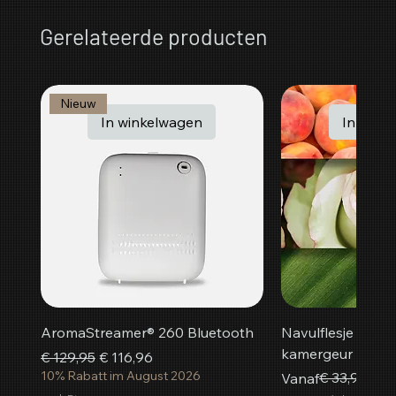
Gerelateerde producten
Nieuw
In winkelwagen
In wink
AromaStreamer® 260 Bluetooth
Navulflesje Peac
kamergeur
Normale prijs
Verkoopprijs
€ 129,95
€ 116,96
10% Rabatt im August 2026
Normale prijs
Verkoopprijs
€ 33,95
Vanaf
€ 3