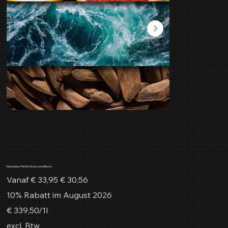
Kamergeur Pacific Ocean navulflacon
Originele
Verkoopprijs
Vanaf
€ 33,95
€ 30,56
prijs
10% Rabatt im August 2026
€ 339,50
€ 339,50/1l
per
1
excl. Btw
Liter