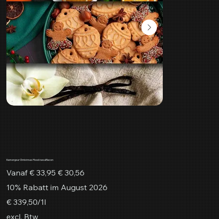
Kamergeur Christmas Mood navulflacon
Originele
Verkoopprijs
Vanaf
€ 33,95
€ 30,56
prijs
10% Rabatt im August 2026
€ 339,50
€ 339,50/1l
per
1
excl. Btw
Liter