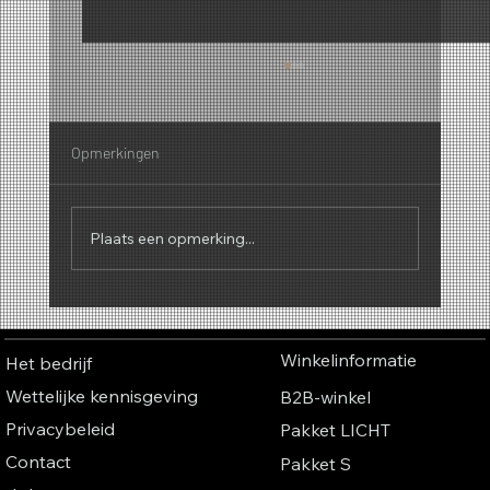
Opmerkingen
Plaats een opmerking...
Waarom geuren een geluid hebben – De
fascinerende connectie tussen parfum,
Winkelinformatie
Het bedrijf
muziek en kleuren
Wettelijke kennisgeving
B2B-winkel
Privacybeleid
Pakket LICHT
Contact
Pakket S