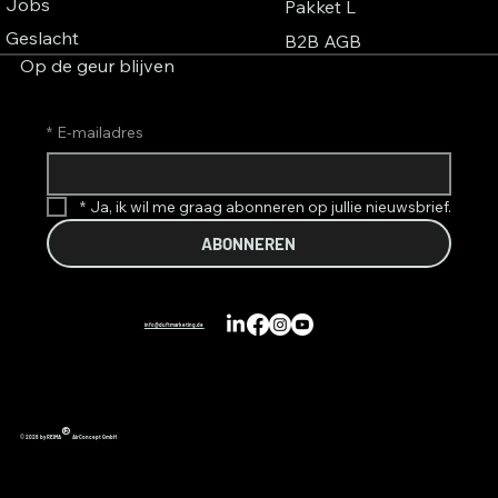
Jobs
Pakket L
Geslacht
B2B AGB
Op de geur blijven
*
E-mailadres
*
Ja, ik wil me graag abonneren op jullie nieuwsbrief.
ABONNEREN
info@duftmarketing.de
®
© 2026 by REIMA
AirConcept GmbH