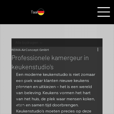
Taal
Alle bijdragen
REIMA AirConcept GmbH
Alle bijdragen
Professionele kamergeur in
Geuren van de maand
keukenstudio's
Geurmarketing
Een moderne keukenstudio is niet zomaar 
Kerstmis
een plek waar klanten nieuwe keukens 
plannen en uitkiezen – het is een wereld 
Herfst
van beleving. Keukens vormen het hart 
Acties
van het huis, de plek waar mensen koken, 
eten en samen tijd doorbrengen. 
Zomer
Keukenstudio's moeten precies op deze 
Nieuwigheden