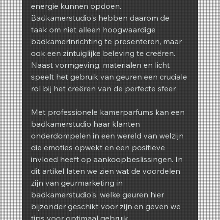
energie kunnen opdoen. 
REIMA
Badkamerstudio's hebben daarom de 
taak om niet alleen hoogwaardige 
Winter
badkamerinrichting te presenteren, maar 
Lente
ook een zintuiglijke beleving te creëren. 
Naast vormgeving, materialen en licht 
speelt het gebruik van geuren een cruciale 
rol bij het creëren van de perfecte sfeer.
Met professionele kamerparfums kan een 
badkamerstudio haar klanten 
onderdompelen in een wereld van welzijn 
die emoties opwekt en een positieve 
invloed heeft op aankoopbeslissingen. In 
dit artikel laten we zien wat de voordelen 
zijn van geurmarketing in 
badkamerstudio's, welke geuren hier 
bijzonder geschikt voor zijn en geven we 
tips voor optimaal gebruik.