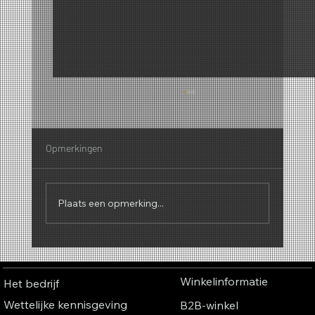
Opmerkingen
Plaats een opmerking...
Waarom geuren een geluid hebben – De
fascinerende connectie tussen parfum,
Winkelinformatie
Het bedrijf
muziek en kleuren
Wettelijke kennisgeving
B2B-winkel