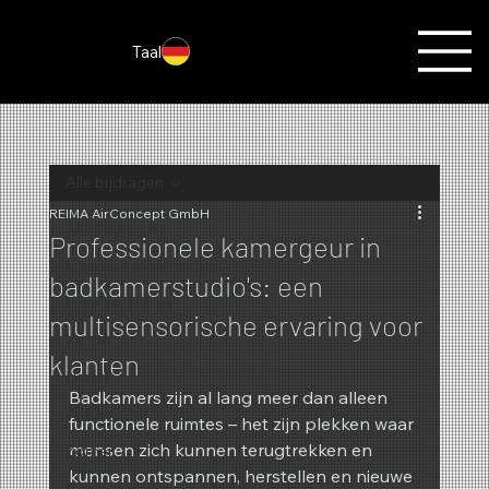
Taal
Alle bijdragen
REIMA AirConcept GmbH
Alle bijdragen
Professionele kamergeur in
Geuren van de maand
badkamerstudio's: een
Geurmarketing
multisensorische ervaring voor
Kerstmis
klanten
Herfst
Badkamers zijn al lang meer dan alleen 
Acties
functionele ruimtes – het zijn plekken waar 
mensen zich kunnen terugtrekken en 
Zomer
kunnen ontspannen, herstellen en nieuwe 
Nieuwigheden