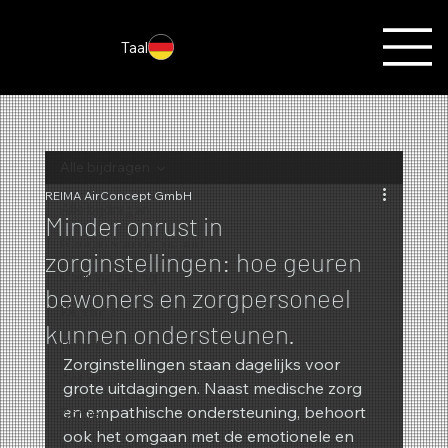
Taal
Alle bijdragen
REIMA AirConcept GmbH
Alle bijdragen
Minder onrust in
Geuren van de maand
zorginstellingen: hoe geuren
Geurmarketing
bewoners en zorgpersoneel
Kerstmis
kunnen ondersteunen.
Herfst
Zorginstellingen staan dagelijks voor 
Acties
grote uitdagingen. Naast medische zorg 
en empathische ondersteuning, behoort 
Zomer
ook het omgaan met de emotionele en 
Nieuwigheden