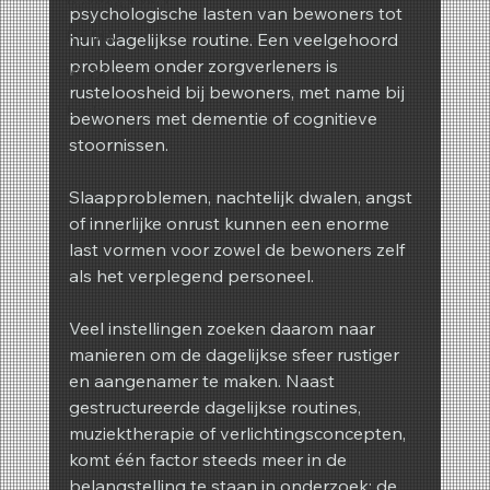
psychologische lasten van bewoners tot 
REIMA
hun dagelijkse routine. Een veelgehoord 
probleem onder zorgverleners is 
Winter
rusteloosheid bij bewoners, met name bij 
Lente
bewoners met dementie of cognitieve 
stoornissen.
Slaapproblemen, nachtelijk dwalen, angst 
of innerlijke onrust kunnen een enorme 
last vormen voor zowel de bewoners zelf 
als het verplegend personeel.
Veel instellingen zoeken daarom naar 
manieren om de dagelijkse sfeer rustiger 
en aangenamer te maken. Naast 
gestructureerde dagelijkse routines, 
muziektherapie of verlichtingsconcepten, 
komt één factor steeds meer in de 
belangstelling te staan in onderzoek: de 