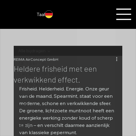
Taal
Alle bijdragen
REIMA AirConcept GmbH
Alle bijdragen
Heldere frisheid met een
Geuren van de maand
verkwikkend effect.
Geurmarketing
Frisheid. Helderheid. Energie. Onze geur 
Kerstmis
van de maand, Spearmint, staat voor een 
moderne, schone en verkwikkende sfeer. 
Herfst
De groene, lichtzoete muntnoot heeft een 
Acties
energieke werking zonder koud of scherp 
te zijn – en verschilt daarmee aanzienlijk 
Zomer
van klassieke pepermunt.
Nieuwigheden