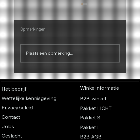
Opmerkingen
Plaats een opmerking...
Waarom de geur van popcorn zo goed werkt
op beurzen – de onzichtbare
Winkelinformatie
Het bedrijf
bezoekersmagneet.
Wettelijke kennisgeving
B2B-winkel
Privacybeleid
Pakket LICHT
Contact
Pakket S
Jobs
Pakket L
Geslacht
B2B AGB