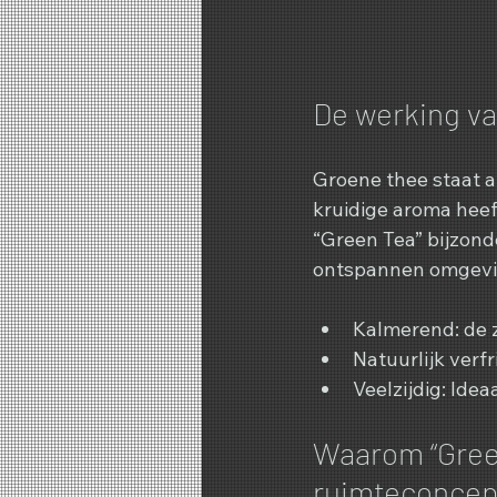
De werking va
Groene thee staat al
kruidige aroma heef
“Green Tea” bijzond
ontspannen omgevin
Kalmerend: de z
Natuurlijk verfr
Veelzijdig: Ide
Waarom “Green
ruimteconcep