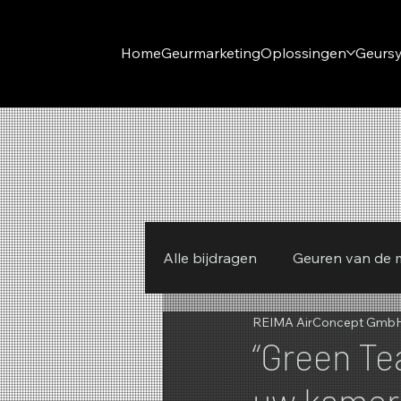
Home
Geurmarketing
Oplossingen
Geurs
Alle bijdragen
Geuren van de
REIMA AirConcept Gmb
REIMA
Winter
Lente
“Green Te
uw kamer