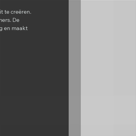
t te creëren. 
ers. De 
g en maakt 