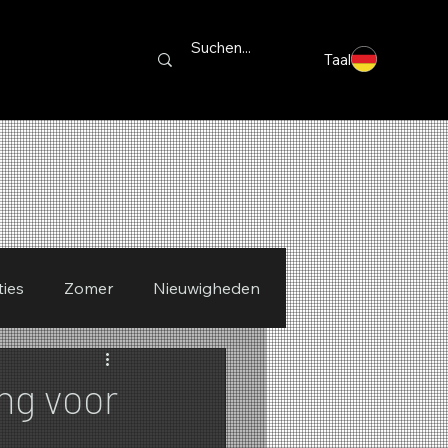
Taal
ties
Zomer
Nieuwigheden
ng voor