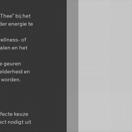
hee” bij het 
er energie te 
llness- of 
alen en het 
e geuren 
elderheid en 
n worden.
rfecte keuze 
ct nodigt uit 