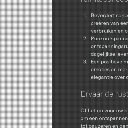
Bevordert conce
creëren van een
verbruiken en 
Pure ontspannin
ontspanningsrui
dagelijkse leven
Een positieve 
emoties en merk
elegantie over 
Ervaar de rus
Of het nu voor uw b
om een ​​ontspannen
tot pauzeren en ge