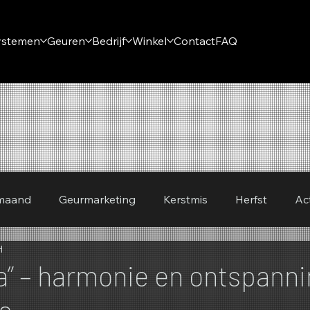
ystemen
Geuren
Bedrijf
Winkel
Contact
FAQ
 maand
Geurmarketing
Kerstmis
Herfst
Ac
H
a” – harmonie en ontspanni
s