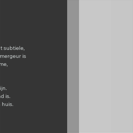
 subtiele, 
mergeur is 
me, 
jn.
d is.
 huis.