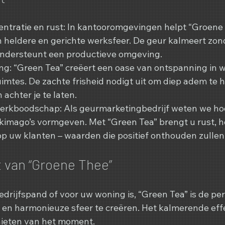
ntratie en rust: In kantooromgevingen helpt “Groene T
 heldere en gerichte werksfeer. De geur kalmeert zond
ondersteunt een productieve omgeving.
g: “Green Tea” creëert een oase van ontspanning in we
mtes. De zachte frisheid nodigt uit om diep adem te h
 achter je te laten.
merkboodschap: Als geurmarketingbedrijf weten we ho
imago’s vormgeven. Met “Green Tea” brengt u rust, h
op uw klanten – waarden die positief onthouden zulle
t van “Groene Thee”
edrijfspand of voor uw woning is, “Green Tea” is de pe
 en harmonieuze sfeer te creëren. Het kalmerende effe
nieten van het moment.