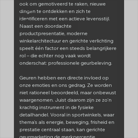
ook om gemotiveerd te raken, nieuwe 
REIMA
dingen te ontdekken en zich te 
identificeren met een actieve levensstijl. 
Winter
Naast een doordachte 
Lente
productpresentatie, moderne 
winkelarchitectuur en gerichte verlichting 
speelt één factor een steeds belangrijkere 
rol – die echter nog vaak wordt 
onderschat: professionele geurbeleving.
Geuren hebben een directe invloed op 
onze emoties en ons gedrag. Ze worden 
niet rationeel beoordeeld, maar onbewust 
waargenomen. Juist daarom zijn ze zo'n 
krachtig instrument in de fysieke 
detailhandel. Vooral in sportwinkels, waar 
thema's als energie, beweging, frisheid en 
prestatie centraal staan, kan gerichte 
geurmarketing de merkperceptie 