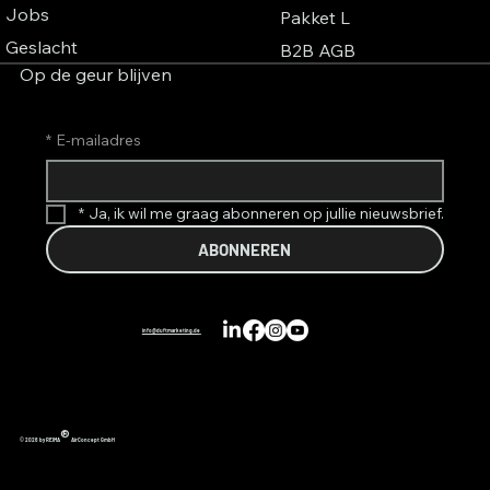
Jobs
Pakket L
Geslacht
B2B AGB
Op de geur blijven
*
E-mailadres
*
Ja, ik wil me graag abonneren op jullie nieuwsbrief.
ABONNEREN
info@duftmarketing.de
®
© 2026 by REIMA
AirConcept GmbH