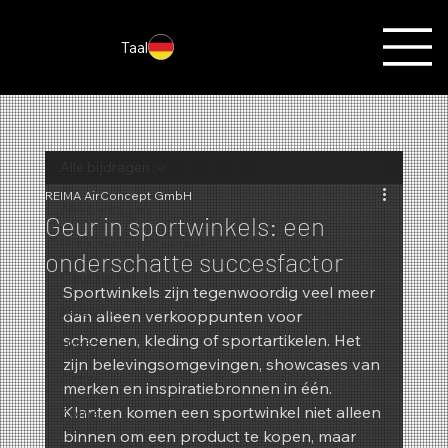
Taal
Alle bijdragen
REIMA AirConcept GmbH
Alle bijdragen
Geur in sportwinkels: een
Geuren van de maand
onderschatte succesfactor
Geurmarketing
Sportwinkels zijn tegenwoordig veel meer 
Kerstmis
dan alleen verkooppunten voor 
schoenen, kleding of sportartikelen. Het 
Herfst
zijn belevingsomgevingen, showcases van 
Acties
merken en inspiratiebronnen in één. 
Klanten komen een sportwinkel niet alleen 
Zomer
binnen om een product te kopen, maar 
Nieuwigheden