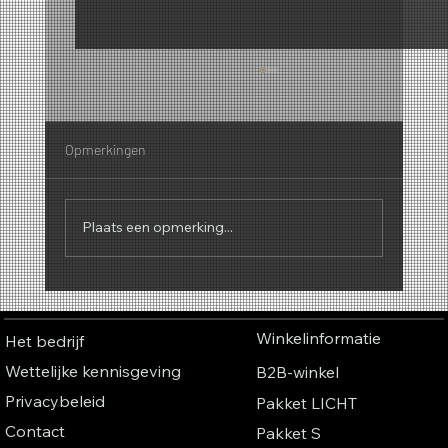
Opmerkingen
Plaats een opmerking...
Waarom geuren een geluid hebben – De
fascinerende connectie tussen parfum,
Winkelinformatie
Het bedrijf
muziek en kleuren
Wettelijke kennisgeving
B2B-winkel
Privacybeleid
Pakket LICHT
Contact
Pakket S