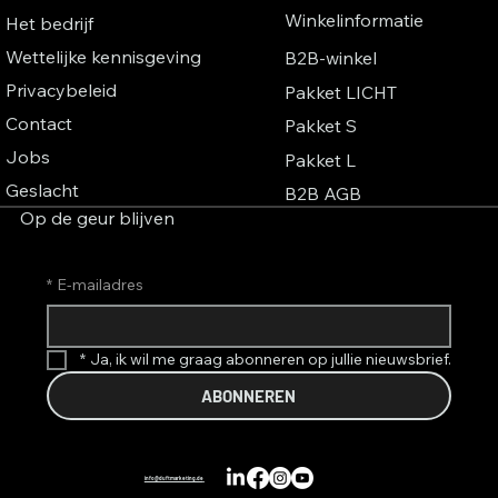
op beurzen – de onzichtbare
Winkelinformatie
Het bedrijf
bezoekersmagneet.
Wettelijke kennisgeving
B2B-winkel
Privacybeleid
Pakket LICHT
Contact
Pakket S
Jobs
Pakket L
Geslacht
B2B AGB
Op de geur blijven
*
E-mailadres
*
Ja, ik wil me graag abonneren op jullie nieuwsbrief.
ABONNEREN
info@duftmarketing.de