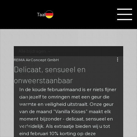
Taal
Alle bijdragen
REIMA AirConcept GmbH
Alle bijdragen
Delicaat, sensueel en
Geuren van de maand
onweerstaanbaar
Geurmarketing
In de koude februarimaand is er niets fijner 
Kerstmis
dan jezelf te omringen met een geur die 
warmte en veiligheid uitstraalt. Onze geur 
Herfst
van de maand "Vanilla Kisses" maakt elk 
Acties
moment bijzonder - delicaat, sensueel en 
verleidelijk. Als extraatje bieden wij u tot 
Zomer
eind februari 10% korting op deze 
Nieuwigheden