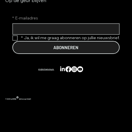
Op de geur blijven
*
E-mailadres
*
Ja, ik wil me graag abonneren op jullie nieuwsbrief.
ABONNEREN
info@duftmarketing.de
®
© 2026 by REIMA
AirConcept GmbH