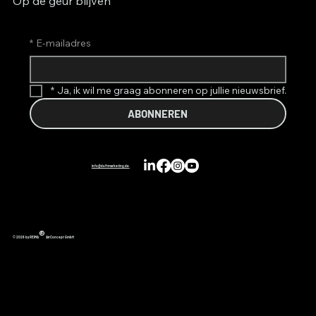
Op de geur blijven
*
E-mailadres
*
Ja, ik wil me graag abonneren op jullie nieuwsbrief.
ABONNEREN
info@duftmarketing.de
®
© 2026 by REIMA
AirConcept GmbH