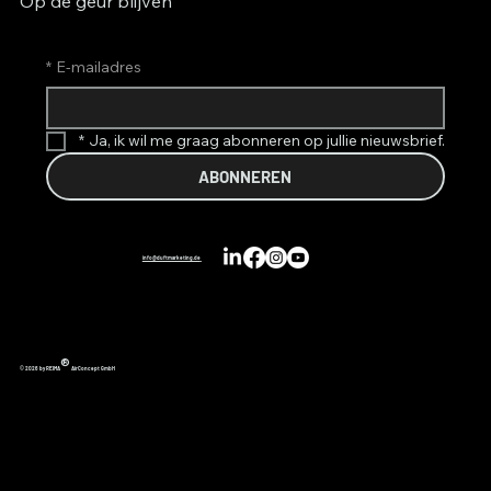
Op de geur blijven
*
E-mailadres
*
Ja, ik wil me graag abonneren op jullie nieuwsbrief.
ABONNEREN
info@duftmarketing.de
®
© 2026 by REIMA
AirConcept GmbH