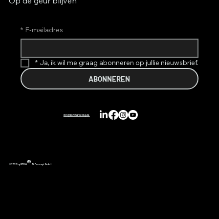
Op de geur blijven
*
E-mailadres
*
Ja, ik wil me graag abonneren op jullie nieuwsbrief.
ABONNEREN
info@duftmarketing.de
®
© 2026 by REIMA
AirConcept GmbH