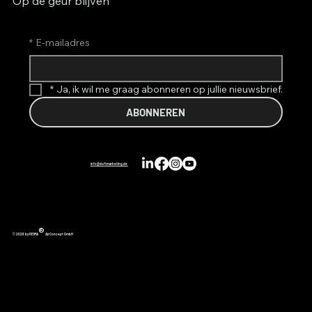
Op de geur blijven
*
E-mailadres
*
Ja, ik wil me graag abonneren op jullie nieuwsbrief.
ABONNEREN
info@duftmarketing.de
®
© 2026 by REIMA
AirConcept GmbH