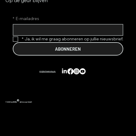
Op de geur blijven
*
E-mailadres
*
Ja, ik wil me graag abonneren op jullie nieuwsbrief.
ABONNEREN
info@duftmarketing.de
®
© 2026 by REIMA
AirConcept GmbH