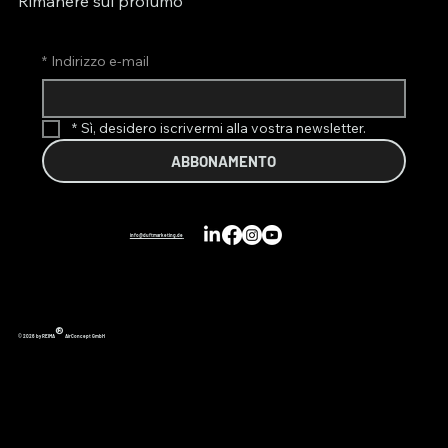
Rimanere sul profumo
*
Indirizzo e-mail
*
Sì, desidero iscrivermi alla vostra newsletter.
ABBONAMENTO
info@duftmarketing.de
®
© 2026 by REIMA
AirConcept GmbH