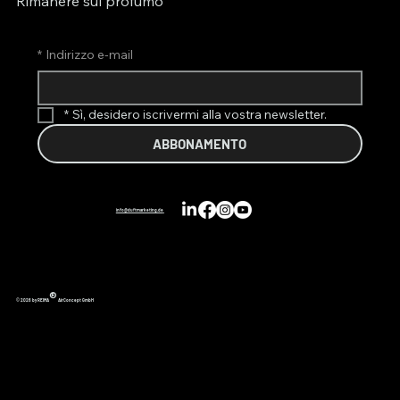
Rimanere sul profumo
*
Indirizzo e-mail
*
Sì, desidero iscrivermi alla vostra newsletter.
ABBONAMENTO
info@duftmarketing.de
®
© 2026 by REIMA
AirConcept GmbH