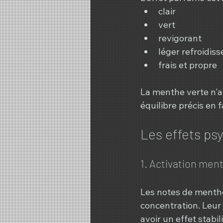
clair
vert
revigorant
léger refroidis
frais et propre
La menthe verte n'a 
équilibre précis en 
Les effets ps
1. Activation men
Les notes de menthe 
concentration. Leur 
avoir un effet stab