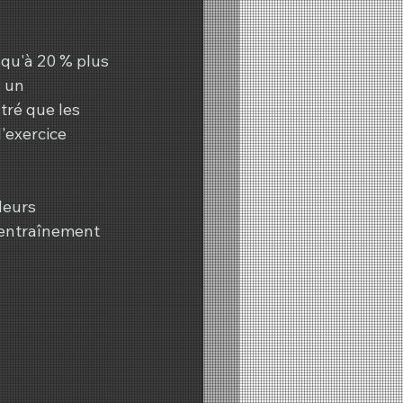
squ'à 20 % plus 
 un 
ré que les 
'exercice 
leurs 
'entraînement 