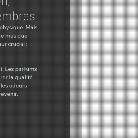
membres
 physique. Mais 
ne musique 
r crucial : 
t. Les parfums 
er la qualité 
 les odeurs 
evenir.