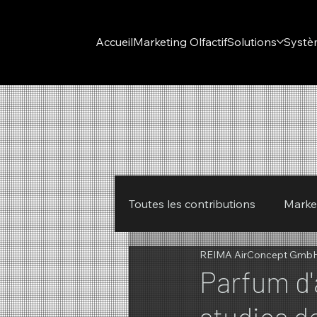
Accueil
Marketing Olfactif
Solutions
Systè
Toutes les contributions
Market
REIMA AirConcept Gmb
REIMA
hiver
Printe
Parfum d'
studios de