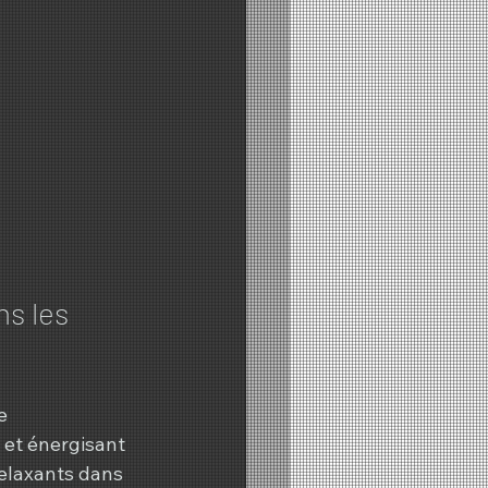
ns les 
e 
et énergisant 
elaxants dans 