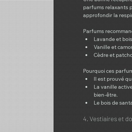
parfums relaxants p
approfondir la respir
Parfums recommand
Lavande et bois 
Vanille et camo
Cèdre et patchou
Pourquoi ces parfum
Il est prouvé qu
La vanille acti
bien-être.
Le bois de santa
4. Vestiaires et do