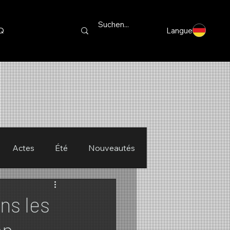
Q
Langue
Actes
Été
Nouveautés
ns les
on,