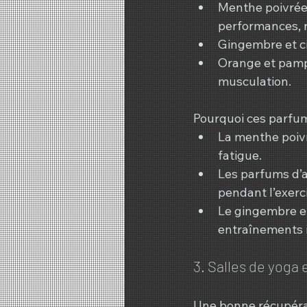
Menthe poivrée 
performances, r
Gingembre et cit
Orange et pampl
musculation.
Pourquoi ces parfum
La menthe poivr
fatigue.
Les parfums d’a
pendant l’exerc
Le gingembre et 
entraînements 
3. Salles de yoga
Une bonne récupérat