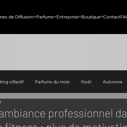
mes de Diffusion
Parfums
Entreprise
Boutique
Contact
FA
ing olfactif
Parfums du mois
Noël
Automne
H
mps
ambiance professionnel da
 fitness : plus de motivati