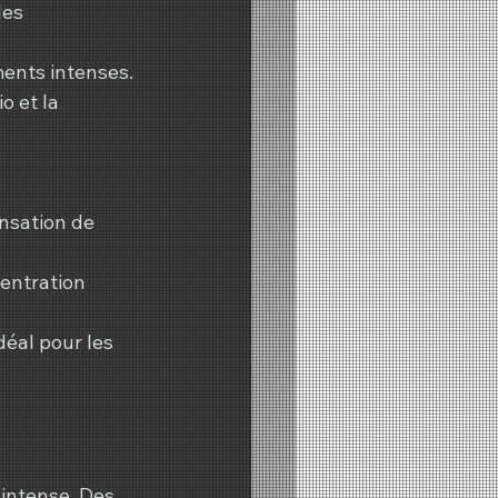
es 
ments intenses.
 et la 
nsation de 
entration 
déal pour les 
intense. Des 