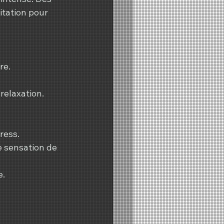
itation pour 
re.
relaxation.
ress.
 sensation de 
e.