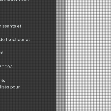
issants et 
de fraîcheur et 
té.
mances
e, 
lisés pour 