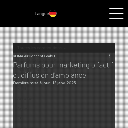
Langue
Toutes les contributions
REIMA AirConcept GmbH
Toutes les contributions
Parfums pour marketing olfactif
Marketing olfactif
et diffusion d'ambiance
Parfums du mois
Dernière mise à jour :
13 janv. 2025
Noël
Automne
Actes
Été
Nouveautés