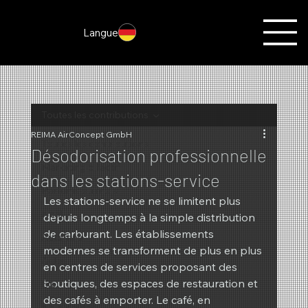
Langue
Toutes les contributions
REIMA AirConcept GmbH
Toutes les contributions
Désodorisation professionnelle
Marketing olfactif
dans les stations-service
Parfums du mois
Les stations-service ne se limitent plus 
Noël
depuis longtemps à la simple distribution 
de carburant. Les établissements 
Automne
modernes se transforment de plus en plus 
Actes
en centres de services proposant des 
boutiques, des espaces de restauration et 
Été
des cafés à emporter. Le café, en 
Nouveautés